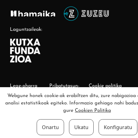
Laguntzaileak:
Lege-oharra
Pribatutasun-
Cookie politika
politika
Webgune honek cookie-ak erabiltzen ditu, zure nabigazioa 
analisi estatistikoak egiteko. Informazio gehiago nahi baduz
Cookien konfigurazioa aldatu
gure
Cookien Politika
Onartu
Ukatu
Konfiguratu