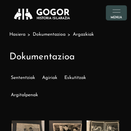
Hasiera
Dokumentazioa
Argazkiak
Dokumentazioa
Sententziak
Agiriak
Eskutitzak
Argitalpenak