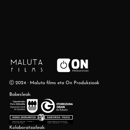
2024 · Maluta films eta On Produkzioak
Babesleak:
Kolaboratzaileak: